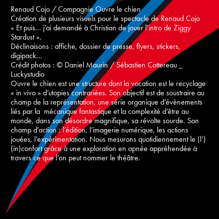
Renaud Cojo / Compagnie Ouvre le chien
Création de plusieurs visuels pour le spectacle de Renaud Cojo
« Et puis… j’ai demandé à Christian de jouer l’intro de Ziggy
Stardust ».
Déclinaisons : affiche, dossier de presse, flyers, stickers,
digipack…
Crédit photos : © Daniel Maurin / Sébastien Cottereau _
Luckystudio
Ouvre le chien est une structure dont la vocation est le recyclage
« in vivo » d’utopies contrariées. Son objectif est de soustraire au
champ de la représentation, une série organique d’évènements
liés par la mécanique fantastique et la complexité d’être au
monde, dans son désordre magnifique, sa révolte sourde. Son
champ d’action : l’édition, l’imagerie numérique, les actions
jouées, l’expérimentation. Nous mesurons quotidiennement le (l’)
(in)confort grâce à une exploration en apnée appréhendée à
travers ce que l’on peut nommer le théâtre.